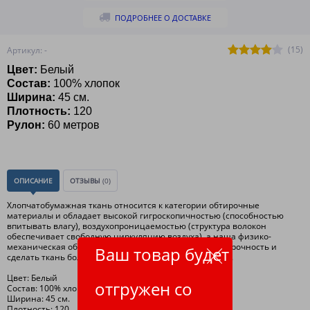
ПОДРОБНЕЕ О ДОСТАВКЕ
(15)
Артикул: -
Цвет:
Белый
Состав:
100% хлопок
Ширина:
45 см.
Плотность:
120
Рулон:
60 метров
ОПИСАНИЕ
ОТЗЫВЫ
(0)
Хлопчатобумажная ткань относится к категории обтирочные
материалы и обладает высокой гигроскопичностью (способностью
впитывать влагу), воздухопроницаемостью (структура волокон
обеспечивает свободную циркуляцию воздуха), а наша физико-
механическая обработка ткани, позволяет повысить прочность и
Ваш товар будет
сделать ткань более мягкой и улучшить внешний вид.
Цвет: Белый
отгружен со
Состав: 100% хлопок
Ширина: 45 см.
Плотность: 120