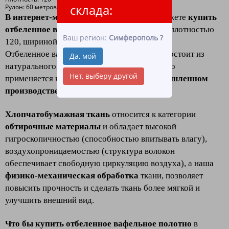
склада:
Рулон: 60 метров
В интернет-магазине «ЛидерТекс»
вы можете
купить
отбеленное вафельное полотно в рулоне
плотностью
Ваш регион:
Симферополь
?
120, шириной 45
оптом и в розницу.
Отбеленное вафельное полотно в рулоне - состоит из
Да, мой
натурального, качественного хлопка, широко
Нет, выберу другой
применяется как в хозяйстве, так и
в промышленном
производстве, клининге и HoReCa.
Хлопчатобумажная ткань
относится к категории
обтирочные материалы
и обладает высокой
гигроскопичностью (способностью впитывать влагу),
воздухопроницаемостью (структура волокон
обеспечивает свободную циркуляцию воздуха), а наша
физико-механическая обработка
ткани, позволяет
повысить прочность и сделать ткань более мягкой и
улучшить внешний вид.
Что бы купить отбеленное вафельное полотно
в