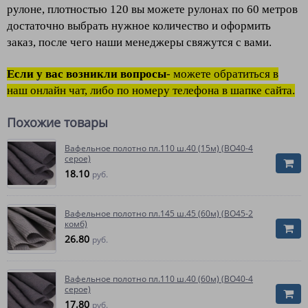
рулоне, плотностью 120 вы можете рулонах по 60 метров
достаточно выбрать нужное количество и оформить
заказ, после чего наши менеджеры свяжутся с вами.
Если у вас возникли вопросы
- можете обратиться в
наш онлайн чат, либо по номеру телефона в шапке сайта.
Похожие товары
Вафельное полотно пл.110 ш.40 (15м) (ВО40-4
серое)
18.10
руб.
Вафельное полотно пл.145 ш.45 (60м) (ВО45-2
комб)
26.80
руб.
Вафельное полотно пл.110 ш.40 (60м) (ВО40-4
серое)
17.80
руб.