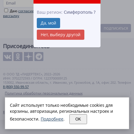
Даю
согласие на рекламную и информационную
Ваш регион:
Симферополь
?
рассылку
Да, мой
ПОДПИСАТЬСЯ
Нет, выберу другой
Присоединяйтесь
© ООО ТД «ЛИДЕРТЕКС», 2022–2026
ИНН: 3702272593 / ОГРН: 1223700009125
153002, Ивановская область, г. Иваново, ул. Громобоя, д. 1А, офис 202. Телефон
8 (800) 550-99-57
Политика обработки персональных данных
Согласие на обработку персональных данных
Сайт использует только необходимые cookies для
Политика cookies
корзины, авторизации, региональных настроек и
Контакты
Карта сайта
безопасности.
Подробнее
.
OK