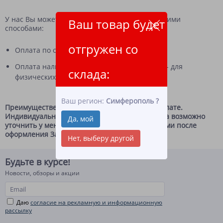
У нас Вы можете оплатить Ваш заказ следующими
Ваш товар будет
способами:
отгружен со
Оплата по счёту - для юридических лиц;
Оплата наличными при получении товара - для
склада:
физических лиц.
Ваш регион:
Симферополь
?
Преимущественная схема работы - по предоплате.
Индивидуальные условия по отсрочке платежа возможно
Да, мой
уточнить у менеджера, который свяжется с Вами после
оформления Заказа.
Нет, выберу другой
Будьте в курсе!
Новости, обзоры и акции
Даю
согласие на рекламную и информационную
рассылку