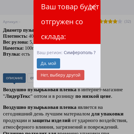
Ваш товар будет
ПОДРОБНЕЕ О ДОСТАВКЕ
отгружен со
(32)
Артикул: -
Диаметр пузырька:
10 мм.
склада:
Плотность:
40гр/м2
Вес рулона:
5,25 кг
Намотка:
100п.м.
Ваш регион:
Симферополь
?
Втулка:
есть
Да, мой
Нет, выберу другой
ОПИСАНИЕ
ОТЗЫВЫ
(0)
Воздушно пузырьковая пленка
в интернет-магазине
"
ЛидерТекс
" оптом и в розницу
по низкой цене
.
Воздушно пузырьковая пленка
является на
сегодняшний день лучшим материалом
для упаковки
продукции и
з
ащиты изделий
от ударного воздействия,
атмосферного влияния, загрязнений и повреждений.
Отлично подходит для
временно упаковки при