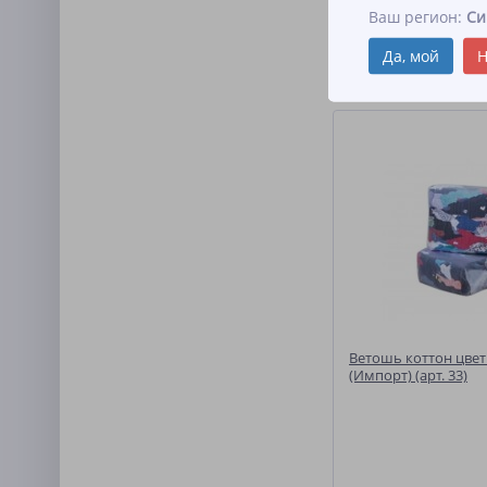
фабричный лоскут, ваф
Ваш регион:
Си
Допустимы размеры: 
Да, мой
Н
Похожие товар
Ветошь коттон цве
(Импорт) (арт. 33)