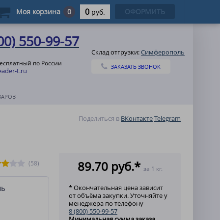
0
Моя корзина
0
ОФОРМИТЬ
руб.
00) 550-99-57
Склад отгрузки:
Симферополь
бесплатный по России
ЗАКАЗАТЬ ЗВОНОК
ader-t.ru
ВАРОВ
Поделиться в
ВКонтакте
Telegram
89.70 руб.*
(58)
за 1 кг.
* Окончательная цена зависит
ль
от объёма закупки. Уточняйте у
менеджера по телефону
8 (800) 550-99-57
Минимальная сумма заказа