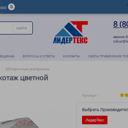
0
ные
8 (8
звонок 
zakaz@le
АВЩИКАМ
ВОПРОСЫ И ОТВЕТЫ
КОНТАКТЫ
СФЕРЫ ПРИМЕНЕНИЯ ТО
Обтирочные материалы
котаж цветной
Артикул: -
Выбрать Производите
ЛидерТекс