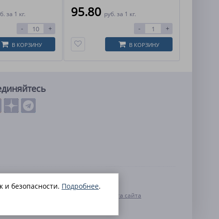
95.80
б.
за 1 кг.
руб.
за 1 кг.
-
+
-
+
В КОРЗИНУ
В КОРЗИНУ
единяйтесь
льных данных
к и безопасности.
Подробнее
.
нальных данных
Контакты
Карта сайта