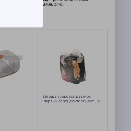
уверы, вельветовые изделия, флис.
Ветошь трикотаж цветной
(первый сорт) (Импорт) (арт. 31)