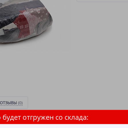
ОТЗЫВЫ
(0)
 будет отгружен со склада:
 трикотаж цветной. Хар-ки ткани: трикотажные и хлопчатобумажные и
 и выше содержание хлопка, 65% и ниже любая синтетическая составляю
ие, толстые трикотажные и х/б изделия, футер, велюр, пике (толстовки,