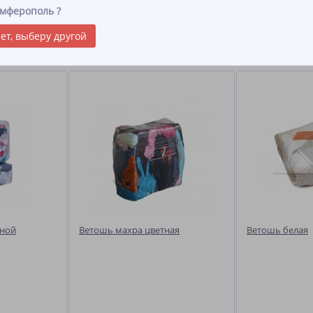
ельная ткань), джинсовые изделия, вещи из натуральной вискозы, пол
мферополь
?
ориентировочный средний размер 40х60 см
ет, выберу другой
ы
тной
Ветошь махра цветная
Ветошь белая