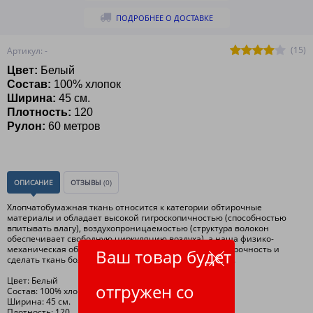
ПОДРОБНЕЕ О ДОСТАВКЕ
(15)
Артикул: -
Цвет:
Белый
Состав:
100% хлопок
Ширина:
45 см.
Плотность:
120
Рулон:
60 метров
ОПИСАНИЕ
ОТЗЫВЫ
(0)
Хлопчатобумажная ткань относится к категории обтирочные
материалы и обладает высокой гигроскопичностью (способностью
впитывать влагу), воздухопроницаемостью (структура волокон
обеспечивает свободную циркуляцию воздуха), а наша физико-
механическая обработка ткани, позволяет повысить прочность и
Ваш товар будет
сделать ткань более мягкой и улучшить внешний вид.
Цвет: Белый
отгружен со
Состав: 100% хлопок
Ширина: 45 см.
Плотность: 120