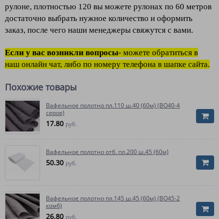
рулоне, плотностью 120 вы можете рулонах по 60 метров
достаточно выбрать нужное количество и оформить
заказ, после чего наши менеджеры свяжутся с вами.
Если у вас возникли вопросы
- можете обратиться в
наш онлайн чат, либо по номеру телефона в шапке сайта.
Похожие товары
Вафельное полотно пл.110 ш.40 (60м) (ВО40-4
серое)
17.80
руб.
Вафельное полотно отб. пл.200 ш.45 (60м)
50.30
руб.
Вафельное полотно пл.145 ш.45 (60м) (ВО45-2
комб)
26.80
руб.