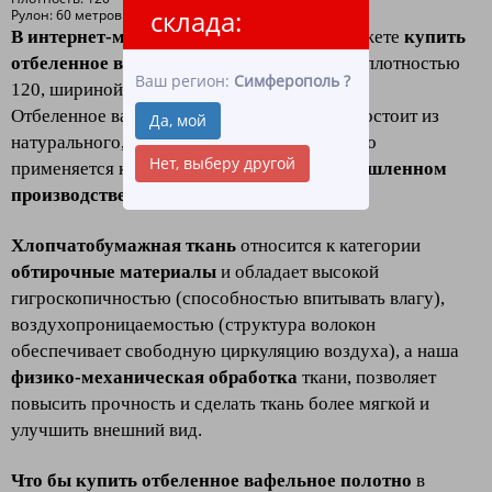
склада:
Рулон: 60 метров
В интернет-магазине «ЛидерТекс»
вы можете
купить
отбеленное вафельное полотно в рулоне
плотностью
Ваш регион:
Симферополь
?
120, шириной 45
оптом и в розницу.
Отбеленное вафельное полотно в рулоне - состоит из
Да, мой
натурального, качественного хлопка, широко
Нет, выберу другой
применяется как в хозяйстве, так и
в промышленном
производстве, клининге и HoReCa.
Хлопчатобумажная ткань
относится к категории
обтирочные материалы
и обладает высокой
гигроскопичностью (способностью впитывать влагу),
воздухопроницаемостью (структура волокон
обеспечивает свободную циркуляцию воздуха), а наша
физико-механическая обработка
ткани, позволяет
повысить прочность и сделать ткань более мягкой и
улучшить внешний вид.
Что бы купить отбеленное вафельное полотно
в