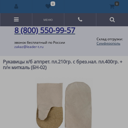
0
0
МЕНЮ
8 (800) 550-99-57
Склад отгрузки:
звонок бесплатный по России
Симферополь
zakaz@leader-t.ru
Рукавицы х/б аппрет. пл.210гр. с брез.нал. пл.400гр. +
п/н миткаль (БН-02)