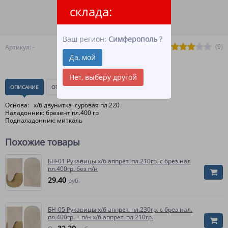
ВСЕ СПОСОБЫ ОПЛАТЫ
склада:
ПОДРОБНЕЕ О ДОСТАВКЕ
Ваш регион:
Симферополь
?
(9)
Артикул: -
Да, мой
Нет, выберу другой
ОПИСАНИЕ
ОТЗЫВЫ
(0)
Основа: х/б двунитка суровая пл.220
Наладонник: брезент пл.400 гр
Подналадонник: миткаль
Похожие товары
БН-01 Рукавицы х/б аппрет. пл.210гр. с брез.нал
пл.400гр. без п/н
29.40
руб.
БН-05 Рукавицы х/б аппрет. пл.230гр. с брез.нал.
пл.400гр. + п/н х/б аппрет. пл.210гр.