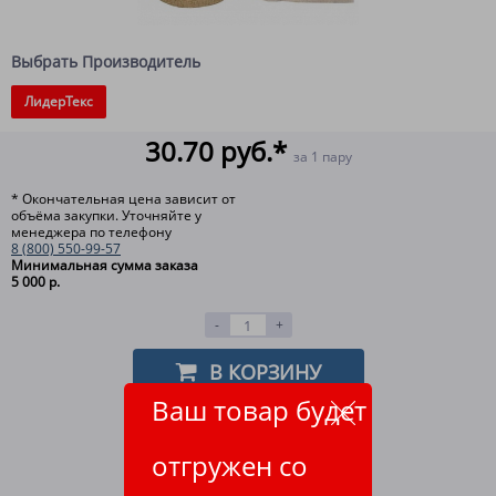
Выбрать Производитель
ЛидерТекс
30.70 руб.*
за 1 пару
* Окончательная цена зависит от
объёма закупки. Уточняйте у
менеджера по телефону
8 (800) 550-99-57
Минимальная сумма заказа
5 000 р.
-
+
В КОРЗИНУ
Ваш товар будет
НАШЛИ ДЕШЕВЛЕ?
отгружен со
ОТЛОЖИТЬ