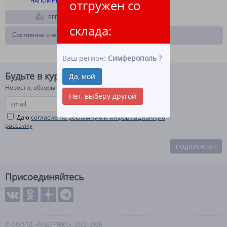
НАПОМНИТЬ ПАРОЛЬ
отгружен со
РЕГИСТРАЦИЯ
склада:
Состояние счета на
Ваш регион:
Симферополь
?
Будьте в курсе!
Да, мой
Новости, обзоры и акции
Нет, выберу другой
Даю
согласие на рекламную и информационную
рассылку
ПОДПИСАТЬСЯ
Присоединяйтесь
© ООО ТД «ЛИДЕРТЕКС», 2022–2026