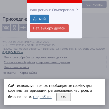
ПОДПИСАТЬСЯ
Ваш регион:
Симферополь
?
Присоединяйтесь
Да, мой
Нет, выберу другой
© ООО ТД «ЛИДЕРТЕКС», 2022–2026
ИНН: 3702272593 / ОГРН: 1223700009125
153002, Ивановская область, г. Иваново, ул. Громобоя, д. 1А, офис 202. Телефон
8 (800) 550-99-57
Политика обработки персональных данных
Согласие на обработку персональных данных
Политика cookies
Контакты
Карта сайта
Сайт использует только необходимые cookies для
корзины, авторизации, региональных настроек и
безопасности.
Подробнее
.
OK