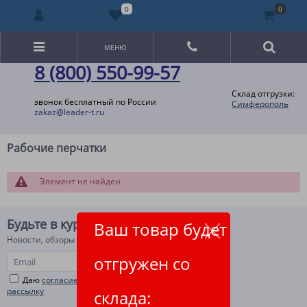
0
0
МЕНЮ
8 (800) 550-99-57
Склад отгрузки:
звонок бесплатный по России
Симферополь
zakaz@leader-t.ru
Рабочие перчатки
Элемент не найден
Будьте в курсе!
Ваш товар будет
Новости, обзоры и акции
отгружен со
Даю
согласие на рекламную и информационную
рассылку
склада: