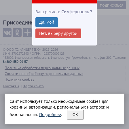
ПОДПИСАТЬСЯ
Ваш регион:
Симферополь
?
Присоединяйтесь
Да, мой
Нет, выберу другой
© ООО ТД «ЛИДЕРТЕКС», 2022–2026
ИНН: 3702272593 / ОГРН: 1223700009125
153002, Ивановская область, г. Иваново, ул. Громобоя, д. 1А, офис 202. Телефон
8 (800) 550-99-57
Политика обработки персональных данных
Согласие на обработку персональных данных
Политика cookies
Контакты
Карта сайта
Сайт использует только необходимые cookies для
корзины, авторизации, региональных настроек и
безопасности.
Подробнее
.
OK