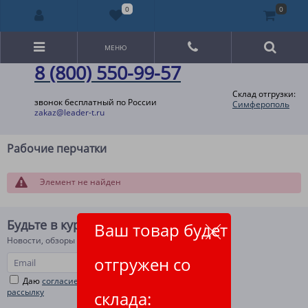
0
0
МЕНЮ
8 (800) 550-99-57
Склад отгрузки:
звонок бесплатный по России
Симферополь
zakaz@leader-t.ru
Рабочие перчатки
Элемент не найден
Будьте в курсе!
Ваш товар будет
Новости, обзоры и акции
отгружен со
Даю
согласие на рекламную и информационную
рассылку
склада: