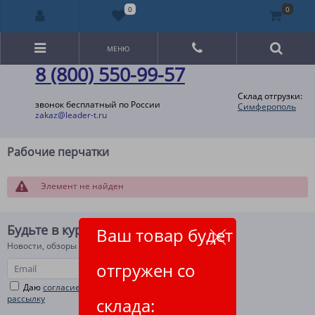
0
0
МЕНЮ
8 (800) 550-99-57
Склад отгрузки:
звонок бесплатный по России
Симферополь
zakaz@leader-t.ru
Рабочие перчатки
Элемент не найден
Будьте в курсе!
Ваш товар будет
Новости, обзоры и акции
отгружен со
Даю
согласие на рекламную и информационную
рассылку
склада: