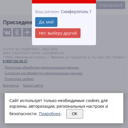
ПОДПИСАТЬСЯ
Ваш регион:
Симферополь
?
Присоединяйтесь
Да, мой
Нет, выберу другой
© ООО ТД «ЛИДЕРТЕКС», 2022–2026
ИНН: 3702272593 / ОГРН: 1223700009125
153002, Ивановская область, г. Иваново, ул. Громобоя, д. 1А, офис 202. Телефон
8 (800) 550-99-57
Политика обработки персональных данных
Согласие на обработку персональных данных
Политика cookies
Контакты
Карта сайта
Сайт использует только необходимые cookies для
корзины, авторизации, региональных настроек и
безопасности.
Подробнее
.
OK