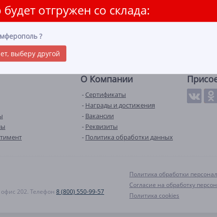
 будет отгружен со склада:
мферополь
?
ет, выберу другой
О Компании
Присо
Сертификаты
Награды и достижения
ы
Вакансии
лы
Реквизиты
ртимент
Политика обработки данных
Политика обработки персона
Согласие на обработку персо
А, офис 202. Телефон
8 (800) 550-99-57
Политика cookies