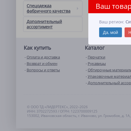
Ваш товар
Спецодежда
фабричного качества
Дополнительный
Ваш регион:
Си
ассортимент
Да, мой
Н
Как купить
Каталог
Оплата и доставка
Перчатки
Возврат и обмен
Рукавицы
Вопросы и ответы
Обтирочные материал
Упаковочные материа
Дополнительный ассо
© ООО ТД «ЛИДЕРТЕКС», 2022–2026
ИНН: 3702272593 / ОГРН: 1223700009125
153002, Ивановская область, г. Иваново, ул. Громобоя, д. 1