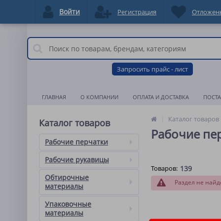
Войти
Регистрация
Отложен
Запросить прайс - лист
ГЛАВНАЯ
О КОМПАНИИ
ОПЛАТА И ДОСТАВКА
ПОСТ
Каталог товаров
Каталог товаров
Рабочие пе
Рабочие перчатки
Рабочие рукавицы
Товаров:
139
Обтирочные
Раздел не найд
материалы
Упаковочные
материалы